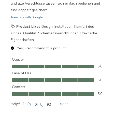
und alle Verschlüsse lassen sich einfach bedienen und
sind doppelt gesichert.
Translate with Google
Product Likes
Design, Installation, Komfort des
Kindes, Qualität, Sicherheitsvorrichtungen, Praktische
Eigenschaften
Yes, I recommend this product.
Quality
Quality, 5.0 out of 5
5.0
Ease of Use
Ease of Use, 5.0 out of 5
5.0
Comfort
Comfort, 5.0 out of 5
5.0
Helpful?
(
0
)
(
0
)
Report