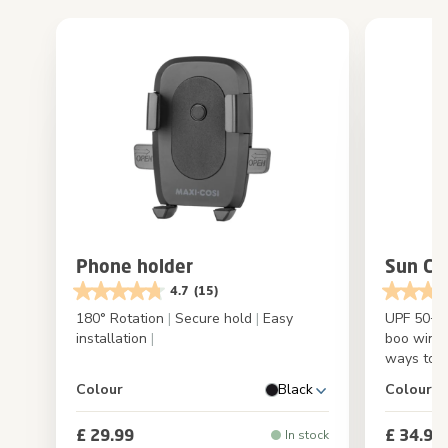
Phone holder
Sun Co
4.7
(15)
180° Rotation
|
Secure hold
|
Easy
UPF 50+ p
installation
|
boo win
ways to 
Colour
Black
Colour
£ 29.99
£ 34.99
In stock