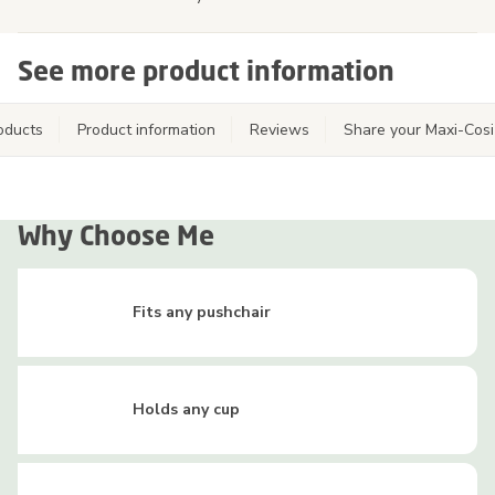
See more product information
oducts
Product information
Reviews
Share your Maxi-Cos
Why Choose Me
Fits any pushchair
Holds any cup