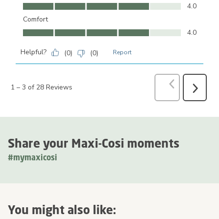
Ease of Use, 4.0 out of 5
4.0
Comfort
Comfort, 4.0 out of 5
4.0
Helpful?
(
0
)
(
0
)
Report
Previous
Revi
1
–
3 of 28
Reviews
Next
Reviews
Share your Maxi-Cosi moments
#mymaxicosi
You might also like: