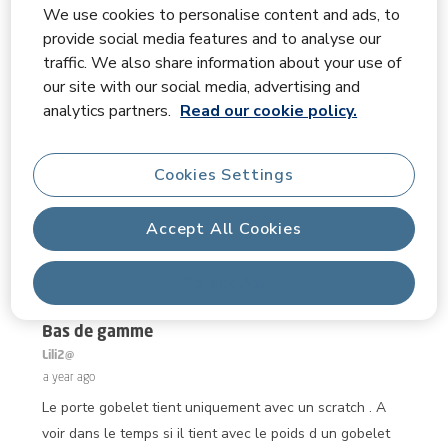
We use cookies to personalise content and ads, to
Filter Reviews
provide social media features and to analyse our
Search topics and reviews search region
traffic. We also share information about your use of
our site with our social media, advertising and
analytics partners.
Read our cookie policy.
Disp
Relevancy Info
Sort by
Filters
Cookies Settings
Most Relevant
Accept All Cookies
1
1
–
3 of 28
Reviews
to
3
Reject All
of
3 out of 5 stars.
28
Reviews.
Bas de gamme
Lili2@
a year ago
Le porte gobelet tient uniquement avec un scratch . A
voir dans le temps si il tient avec le poids d un gobelet