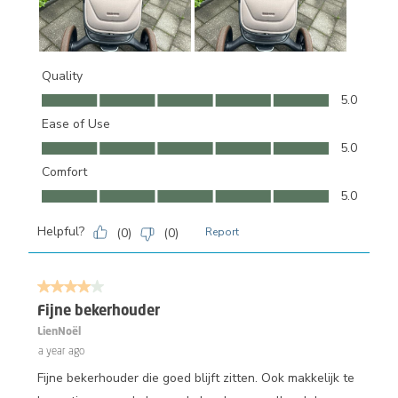
Quality
Quality, 5.0 out of 5
5.0
Ease of Use
Ease of Use, 5.0 out of 5
5.0
Comfort
Comfort, 5.0 out of 5
5.0
Helpful?
(
0
)
(
0
)
Report
4 out of 5 stars.
Fijne bekerhouder
LienNoël
a year ago
Fijne bekerhouder die goed blijft zitten. Ook makkelijk te