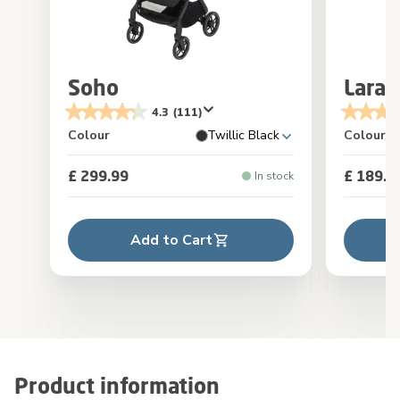
Soho
Lara²
4.3
(111)
Colour
Twillic Black
Colour
£ 299.99
£ 189.9
In stock
Add to Cart
Product information