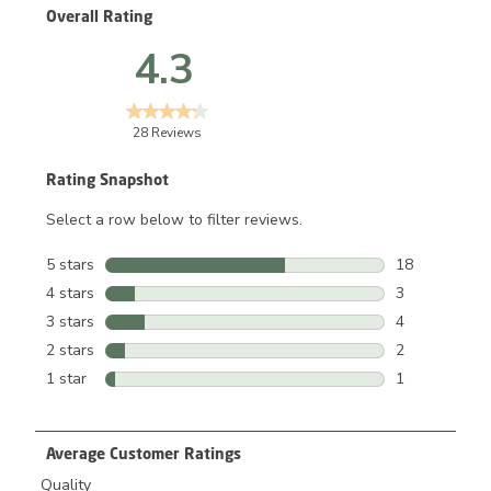
Overall Rating
4.3
28 Reviews
Rating Snapshot
Select a row below to filter reviews.
5 stars
stars
18
18 reviews wi
4 stars
stars
3
3 reviews wit
3 stars
stars
4
4 reviews wit
2 stars
stars
2
2 reviews wit
1 star
stars
1
1 review with
Average Customer Ratings
Quality