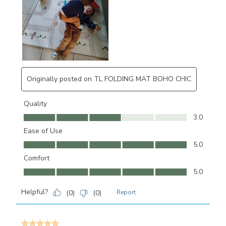
Originally posted on TL FOLDING MAT BOHO CHIC
Quality
Quality, 3.0 out of 5
3.0
Ease of Use
Ease of Use, 5.0 out of 5
5.0
Comfort
Comfort, 5.0 out of 5
5.0
Helpful?
(
0
)
(
0
)
Report
5 out of 5 stars.