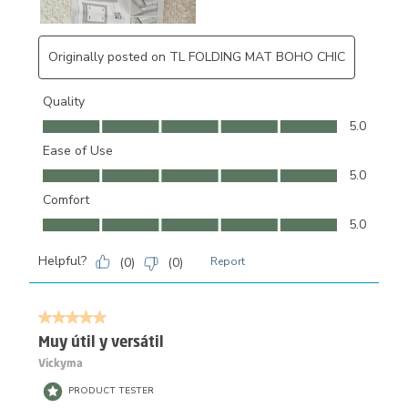
Originally posted on TL FOLDING MAT BOHO CHIC
Quality
Quality, 5.0 out of 5
5.0
Ease of Use
Ease of Use, 5.0 out of 5
5.0
Comfort
Comfort, 5.0 out of 5
5.0
Helpful?
(
0
)
(
0
)
Report
5 out of 5 stars.
Muy útil y versátil
Vickyma
PRODUCT TESTER