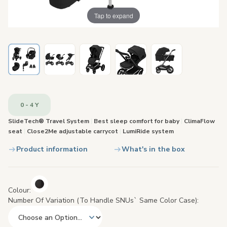
Tap to expand
0 - 4 Y
SlideTech® Travel System
|
Best sleep comfort for baby
|
ClimaFlow
seat
|
Close2Me adjustable carrycot
|
LumiRide system
Product information
What's in the box
Colour
Number Of Variation (to Handle SNUs` Same Color Case)