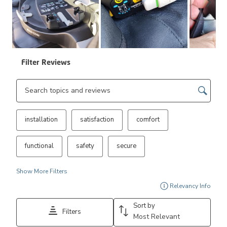
Next
Filter Reviews
Search topics and reviews search region
installation
satisfaction
comfort
functional
safety
secure
Show More Filters
Disp
Relevancy Info
Sort by
Filters
Most Relevant