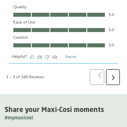
Quality
Quality, 5.0 out of 5
5.0
Ease of Use
Ease of Use, 5.0 out of 5
5.0
Comfort
Comfort, 5.0 out of 5
5.0
Helpful?
(
0
)
(
0
)
Report
Previous
Revi
1
–
3 of 166
Reviews
Next
Reviews
Share your Maxi-Cosi moments
#mymaxicosi