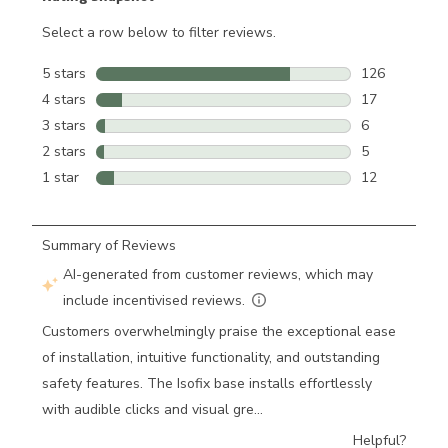
Select a row below to filter reviews.
5 stars
stars
126
126 reviews w
4 stars
stars
17
17 reviews wi
3 stars
stars
6
6 reviews wit
2 stars
stars
5
5 reviews wit
1 star
stars
12
12 reviews wi