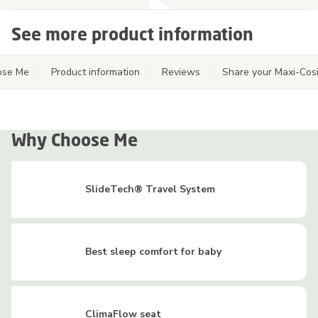
See more product information
ose Me
Product information
Reviews
Share your Maxi-Cos
Why Choose Me
SlideTech® Travel System
Best sleep comfort for baby
ClimaFlow seat