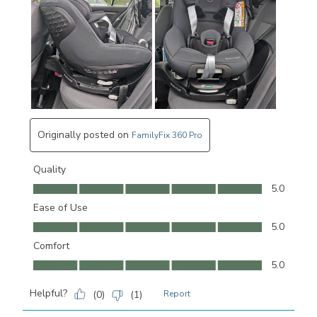
Originally posted on
FamilyFix 360 Pro
Quality
Quality, 5.0 out of 5
5.0
Ease of Use
Ease of Use, 5.0 out of 5
5.0
Comfort
Comfort, 5.0 out of 5
5.0
Helpful?
(
0
)
(
1
)
Report