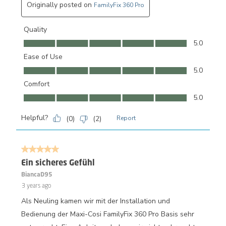
Originally posted on
FamilyFix 360 Pro
Quality
Quality, 5.0 out of 5
5.0
Ease of Use
Ease of Use, 5.0 out of 5
5.0
Comfort
Comfort, 5.0 out of 5
5.0
Helpful?
(
0
)
(
2
)
Report
5 out of 5 stars.
Ein sicheres Gefühl
BiancaD95
3 years ago
Als Neuling kamen wir mit der Installation und
Bedienung der Maxi-Cosi FamilyFix 360 Pro Basis sehr