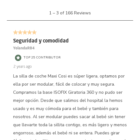
1
1
–
3 of 166
Reviews
to
3
of
5 out of 5 stars.
166
Reviews.
Seguridad y comodidad
YolandaR84
TOP 25 CONTRIBUTOR
2 years ago
La silla de coche Maxi Cosi es súper ligera, optamos por
ella por ser modular, fácil de colocar y muy segura.
Compramos la base ISOFIX Giratoria 360 y no pudo ser
mejor opción. Desde que salimos del hospital la hemos
usado y es muy cómoda para el bebé y también para
nosotros. Al ser modular puedes sacar al bebé sin tener
que llevarte toda la sillita contigo, es más ligero y menos
engorroso, además el bebé ni se entera. Puedes girar