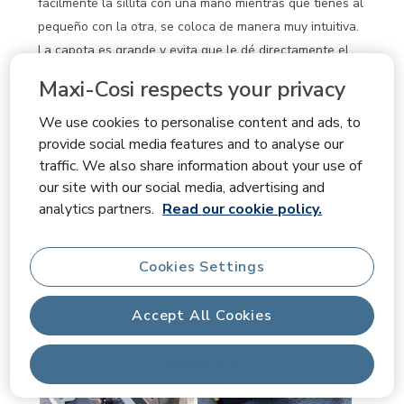
fácilmente la sillita con una mano mientras que tienes al
pequeño con la otra, se coloca de manera muy intuitiva.
La capota es grande y evita que le dé directamente el
sol al pequeño. Además de la calidad de la marca nos
Maxi-Cosi respects your privacy
decantamos por esta sillita porque puede usarse en
todos los modelos de la marca y la base ISOFIX se
We use cookies to personalise content and ads, to
provide social media features and to analyse our
puede usar hasta los 4 años a contramarcha, por lo que
traffic. We also share information about your use of
el pequeño puede ir lo más seguro posible hasta que
our site with our social media, advertising and
tenga bastantes años.
analytics partners.
Read our cookie policy.
Translate with Google
Product Likes
Las características de seguridad
Cookies Settings
Yes, I recommend this product.
Accept All Cookies
Reject All