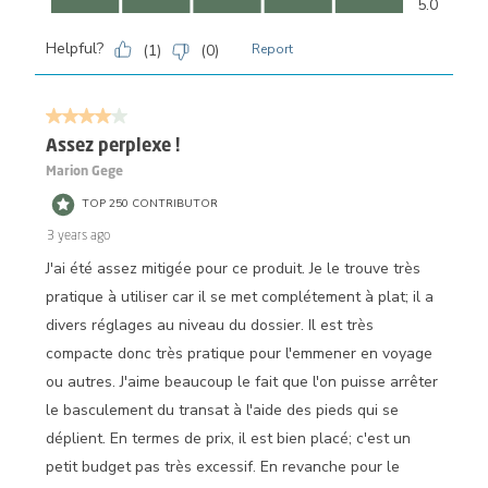
5.0
Helpful?
(
1
)
(
0
)
Report
4 out of 5 stars.
Assez perplexe !
Marion Gege
TOP 250 CONTRIBUTOR
3 years ago
J'ai été assez mitigée pour ce produit. Je le trouve très
pratique à utiliser car il se met complétement à plat; il a
divers réglages au niveau du dossier. Il est très
compacte donc très pratique pour l'emmener en voyage
ou autres. J'aime beaucoup le fait que l'on puisse arrêter
le basculement du transat à l'aide des pieds qui se
déplient. En termes de prix, il est bien placé; c'est un
petit budget pas très excessif. En revanche pour le