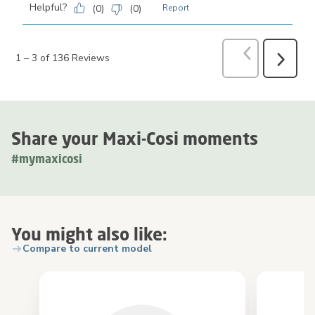
Helpful?
(
0
)
(
0
)
Report
Previous
Revi
1
–
3 of 136
Reviews
Next
Reviews
Share your Maxi-Cosi moments
#mymaxicosi
You might also like:
Compare to current model