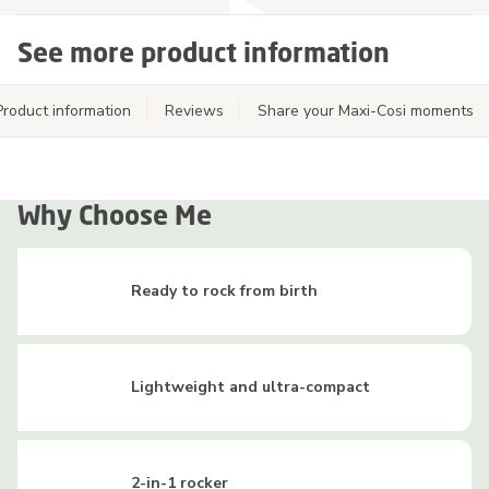
See more product information
Product information
Reviews
Share your Maxi-Cosi moments
Why Choose Me
Ready to rock from birth
Lightweight and ultra-compact
2-in-1 rocker