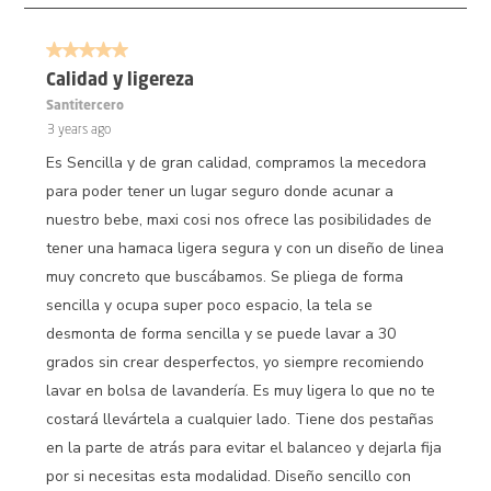
3
of
5 out of 5 stars.
136
Reviews.
Calidad y ligereza
Santitercero
3 years ago
Es Sencilla y de gran calidad, compramos la mecedora
para poder tener un lugar seguro donde acunar a
nuestro bebe, maxi cosi nos ofrece las posibilidades de
tener una hamaca ligera segura y con un diseño de linea
muy concreto que buscábamos. Se pliega de forma
sencilla y ocupa super poco espacio, la tela se
desmonta de forma sencilla y se puede lavar a 30
grados sin crear desperfectos, yo siempre recomiendo
lavar en bolsa de lavandería. Es muy ligera lo que no te
costará llevártela a cualquier lado. Tiene dos pestañas
en la parte de atrás para evitar el balanceo y dejarla fija
por si necesitas esta modalidad. Diseño sencillo con