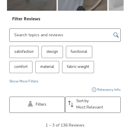
Filter Reviews
Search topics and reviews search region
satisfaction
design
functional
comfort
material
fabric weight
Show More Filters
Disp
Relevancy Info
Sort by
Filters
Most Relevant
1
1
–
3 of 136
Reviews
to