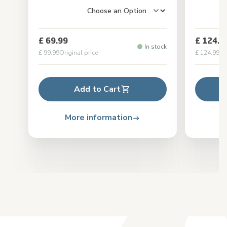
£ 69.99
£ 124.9
In stock
£ 99.99
Original price
£ 124.99
Or
Add to Cart
More information
M