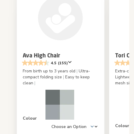
Ava High Chair
Tori Co
4.5
(155)
From birth up to 3 years old
|
Ultra-
Extra-com
compact folding size
|
Easy to keep
Lightwei
clean
|
mesh sid
Colour
Colour