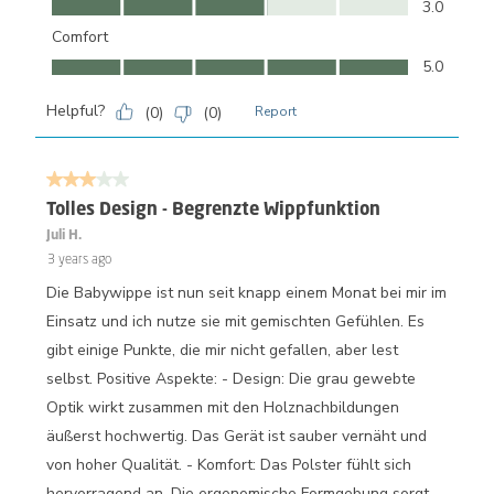
3.0
Comfort
Comfort, 5.0 out of 5
5.0
Helpful?
(
0
)
(
0
)
Report
3 out of 5 stars.
Tolles Design - Begrenzte Wippfunktion
Juli H.
3 years ago
Die Babywippe ist nun seit knapp einem Monat bei mir im
Einsatz und ich nutze sie mit gemischten Gefühlen. Es
gibt einige Punkte, die mir nicht gefallen, aber lest
selbst. Positive Aspekte: - Design: Die grau gewebte
Optik wirkt zusammen mit den Holznachbildungen
äußerst hochwertig. Das Gerät ist sauber vernäht und
von hoher Qualität. - Komfort: Das Polster fühlt sich
hervorragend an. Die ergonomische Formgebung sorgt